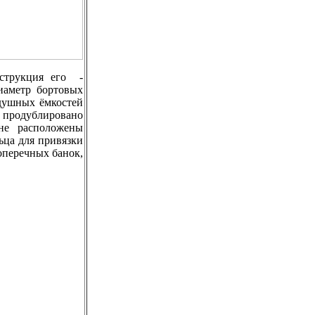
струкция его -
иаметр бортовых
здушных ёмкостей
а продублировано
дне расположены
ьца для привязки
оперечных банок,