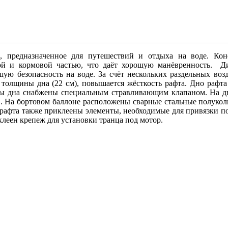
о, предназначенное для путешествий и отдыха на воде
.
Кон
вой и кормовой частью, что даёт хорошую манёвренность. Д
шую безопасность на воде. За счёт нескольких раздельных во
й толщины дна (22 см), повышается жёсткость рафта. Дно рафт
ры дна снабжены специальным стравливающим клапаном. На 
в.
На бортовом баллоне расположены
сварные стальные полукол
т рафта также приклеены элементы, необходимые для привязки п
клеен крепеж для установки транца под мотор.