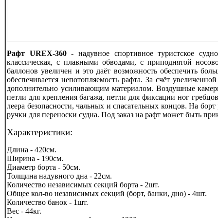
Рафт UREX-360
- надувное спортивное туристское судн
классическая, с плавными обводами, с приподнятой носо
баллонов увеличен и это даёт возможность обеспечить боль
обеспечивается непотопляемость рафта. За счёт увеличенно
дополнительно усиливающим материалом. Воздушные каме
петли для крепления багажа, петли для фиксации ног гребцо
леера безопасности, чальных и спасательных концов. На бор
ручки для переноски судна. Под заказ на рафт может быть при
Характеристики:
Длина - 420см.
Ширина - 190см.
Диаметр борта - 50см.
Толщина надувного дна - 22см.
Количество независимых секций борта - 2шт.
Общее кол-во независимых секций (борт, банки, дно) - 4шт.
Количество банок - 1шт.
Вес - 44кг.