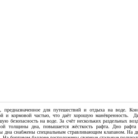
о, предназначенное для путешествий и отдыха на воде
.
Кон
вой и кормовой частью, что даёт хорошую манёвренность. Д
шую безопасность на воде. За счёт нескольких раздельных во
нной толщины дна, повышается жёсткость рафта. Дно рафта
ры дна снабжены специальным стравливающим клапаном. На 
в.
На бортовом баллоне расположены
сварные стальные полукол