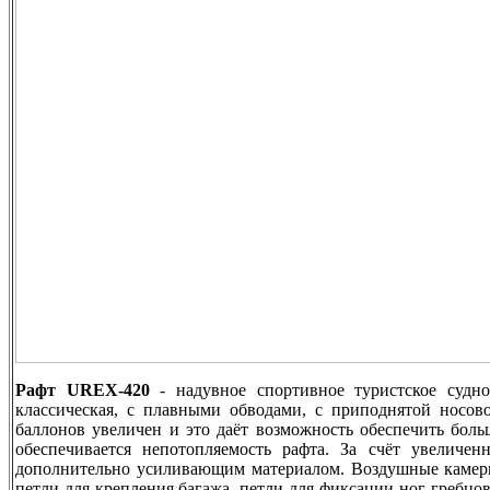
Рафт UREX-420
- надувное спортивное туристское судн
классическая, с плавными обводами, с приподнятой носо
баллонов увеличен и это даёт возможность обеспечить боль
обеспечивается непотопляемость рафта. За счёт увеличе
дополнительно усиливающим материалом. Воздушные каме
петли для крепления багажа, петли для фиксации ног гребцо