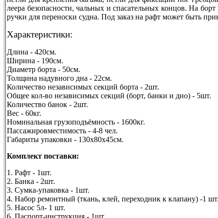
леера безопасности, чальных и спасательных концов. На бор
ручки для переноски судна. Под заказ на рафт может быть при
Характеристики:
Длина - 420см.
Ширина - 190см.
Диаметр борта - 50см.
Толщина надувного дна - 22см.
Количество независимых секций борта - 2шт.
Общее кол-во независимых секций (борт, банки и дно) - 5шт.
Количество банок - 2шт.
Вес - 60кг.
Номинальная грузоподъёмность - 1600кг.
Пассажировместимость - 4-8 чел.
Габариты упаковки - 130х80х45см.
Комплект поставки:
1. Рафт - 1шт.
2. Банка - 2шт.
3. Сумка-упаковка - 1шт.
4. Набор ремонтный (ткань, клей, переходник к клапану) -1 шт
5. Насос 5л- 1 шт.
6. Паспорт-инструкция - 1шт.