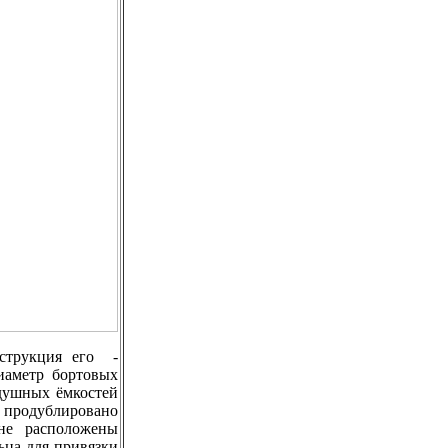
струкция его -
иаметр бортовых
здушных ёмкостей
 продублировано
дне расположены
ьца для привязки