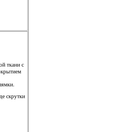
й ткани с
окрытием
лямки.
де скрутки