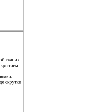
й ткани с
окрытием
лямки.
де скрутки