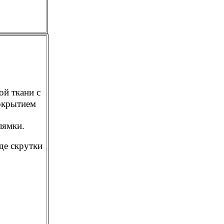
й ткани с
окрытием
лямки.
де скрутки