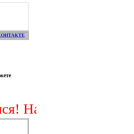
КОНТАКТЕ
жете
! Найди его внизу эт