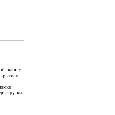
й ткани с
окрытием
лямки.
де скрутки