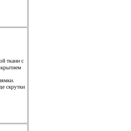
й ткани с
окрытием
лямки.
де скрутки