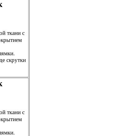
к
й ткани с
окрытием
лямки.
де скрутки
к
й ткани с
окрытием
лямки.